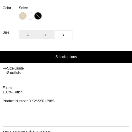
Color
Select
Size
1
2
3
Select options
Size Guide
Stockists
Fabric:
100% Cotton
Product Number: YK26SS01298S