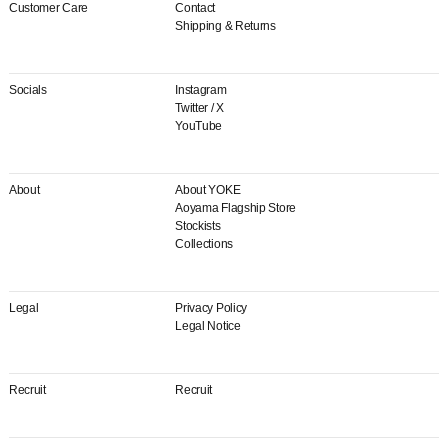
Customer Care
Contact
Shipping & Returns
Socials
Instagram
Twitter / X
YouTube
About
About YOKE
Aoyama Flagship Store
Stockists
Collections
Legal
Privacy Policy
Legal Notice
Recruit
Recruit