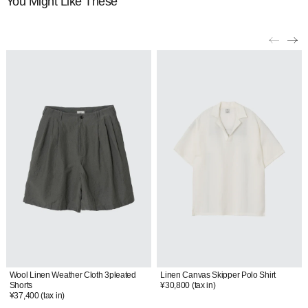
You Might Like These
Wool Linen Weather Cloth 3pleated
Linen Canvas Skipper Polo Shirt
Shorts
¥30,800
(tax in)
¥37,400
(tax in)