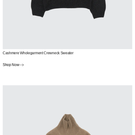
Cashmere Wholegarment Crewneck Sweater
Shop Now