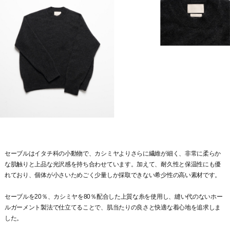
セーブルはイタチ科の小動物で、カシミヤよりさらに繊維が細く、非常に柔らか
な肌触りと上品な光沢感を持ち合わせています。加えて、耐久性と保温性にも優
れており、個体が小さいためごく少量しか採取できない希少性の高い素材です。
セーブルを20％、カシミヤを80％配合した上質な糸を使用し、縫い代のないホー
ルガーメント製法で仕立てることで、肌当たりの良さと快適な着心地を追求しま
した。