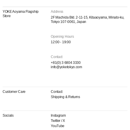
YOKE Aoyama Flagship
Address
Store
2F Machida Bld. 2-11-15, Kitaaoyama, Minato-ku,
Tokyo 107-0061, Japan
Opening Hours
12:00 - 19:00
Contact
+81(0) 3 6804 3330
info@yoketokyo.com
Customer Care
Contact
Shipping & Returns
Socials
Instagram
Twitter / X
YouTube