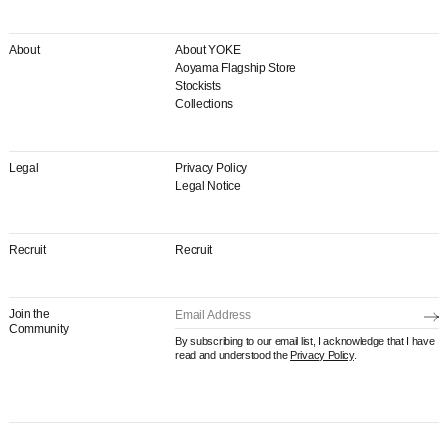
About
About YOKE
Aoyama Flagship Store
Stockists
Collections
Legal
Privacy Policy
Legal Notice
Recruit
Recruit
Join the
Community
By subscribing to our email list, I acknowledge that I have
read and understood the
Privacy Policy
.