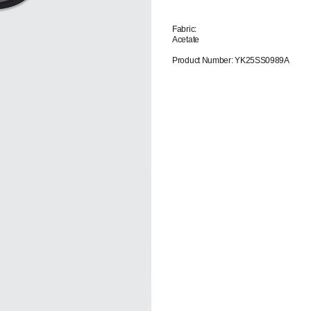
Fabric:
Acetate
Product Number: YK25SS0989A